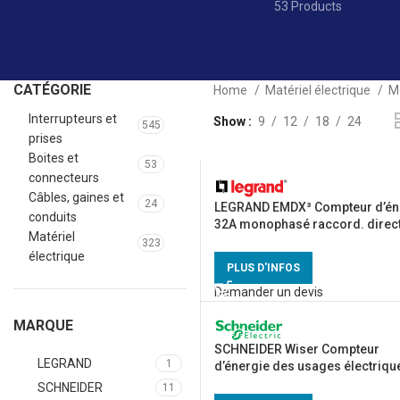
53 Products
CATÉGORIE
Home
Matériel électrique
M
Interrupteurs et
Show
9
12
18
24
545
prises
Boites et
53
connecteurs
Câbles, gaines et
24
LEGRAND EMDX³ Compteur d’én
conduits
32A monophasé raccord. direct
Matériel
004670
323
électrique
PLUS D'INFOS
Demander un devis
MARQUE
SCHNEIDER Wiser Compteur
LEGRAND
1
d’énergie des usages électriqu
RT2012 – EER39300
SCHNEIDER
11