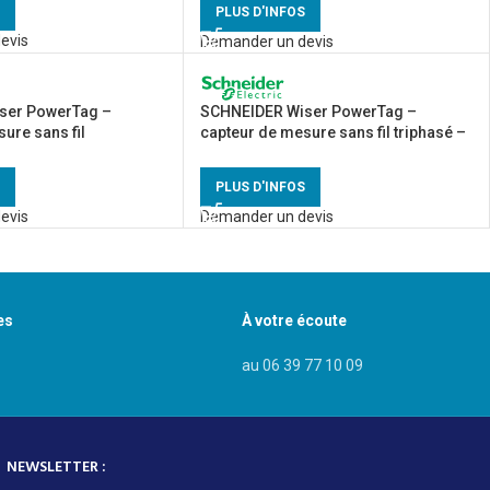
PLUS D'INFOS
evis
Demander un devis
ser PowerTag –
SCHNEIDER Wiser PowerTag –
ure sans fil
capteur de mesure sans fil triphasé –
 R9M60
R9M70
PLUS D'INFOS
evis
Demander un devis
es
À votre écoute
au 06 39 77 10 09
NEWSLETTER :