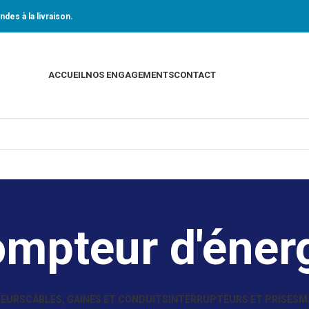
des à la livraison.
ACCUEIL
NOS ENGAGEMENTS
CONTACT
mpteur d'éner
TEURS
CÂBLES, GAINES ET CONDUITS
INTERRUPTEURS ET PRISES
M