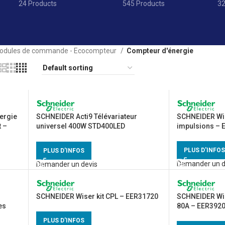
24 Products
545 Products
32
odules de commande - Ecocompteur
Compteur d'énergie
ergie
SCHNEIDER Acti9 Télévariateur
SCHNEIDER Wi
 –
universel 400W STD400LED
impulsions – 
monophasé – CCTDD20016
PLUS D'INFOS
PLUS D'INFOS
Demander un d
Demander un devis
SCHNEIDER Wiser kit CPL – EER31720
SCHNEIDER Wis
es
80A – EER392
PLUS D'INFOS