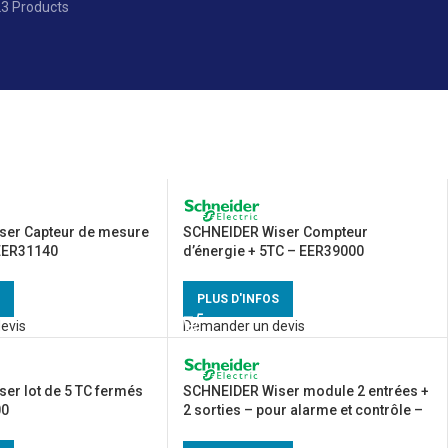
3 Products
ser Capteur de mesure
SCHNEIDER Wiser Compteur
EER31140
d’énergie + 5TC – EER39000
PLUS D'INFOS
evis
Demander un devis
er lot de 5 TC fermés
SCHNEIDER Wiser module 2 entrées +
00
2 sorties – pour alarme et contrôle –
EER31500