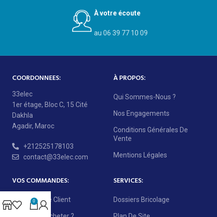
À votre écoute
au 06 39 77 10 09
COORDONNEES:
À PROPOS:
33elec
Qui Sommes-Nous ?
1er étage, Bloc C, 15 Cité
Nos Engagements
Dakhla
Agadir, Maroc
Conditions Générales De
Vente
+212525178103
Mentions Légales
contact@33elec.com
VOS COMMANDES:
SERVICES:
Mon Compte Client
Dossiers Bricolage
0
Comment Acheter ?
Plan De Site