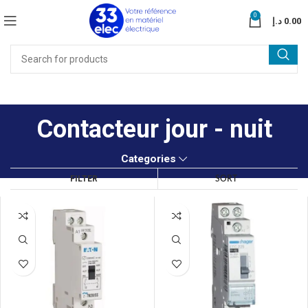
0
د.إ
0.00
Contacteur jour - nuit
Categories
FILTER