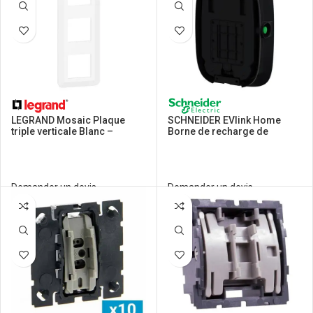
LEGRAND Mosaic Plaque
SCHNEIDER EVlink Home
triple verticale Blanc –
Borne de recharge de
078823L
véhicule électrique prise T2S
7,4kW 32A TIC –
EVH4S07N400F
Demander un devis
Demander un devis