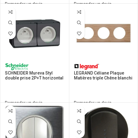
Demander un devis
Demander un devis
SCHNEIDER Mureva Styl
LEGRAND Céliane Plaque
double prise 2P+T horizontal
Matières triple Chêne blanchi
étanche complet en saillie
– 069053
IP55 gris – MUR36028
Demander un devis
Demander un devis