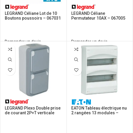
LEGRAND Céliane Lot de 10
LEGRAND Céliane
Boutons poussoirs – 067031
Permutateur 10AX – 067005
Demander un devis
Demander un devis
LEGRAND Plexo Double prise
EATON Tableau électrique nu
de courant 2P+T verticale
2 rangées 13 modules –
étanche complet gris IP55
294869