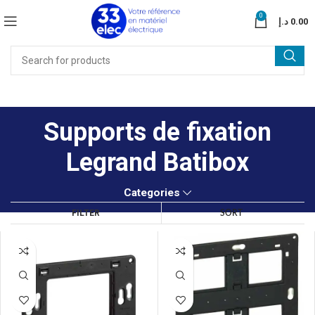
0
د.إ
0.00
Supports de fixation
Legrand Batibox
Categories
FILTER