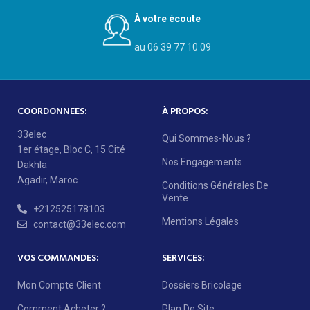
À votre écoute
au 06 39 77 10 09
COORDONNEES:
À PROPOS:
33elec
Qui Sommes-Nous ?
1er étage, Bloc C, 15 Cité
Nos Engagements
Dakhla
Agadir, Maroc
Conditions Générales De
Vente
+212525178103
Mentions Légales
contact@33elec.com
VOS COMMANDES:
SERVICES:
Mon Compte Client
Dossiers Bricolage
Comment Acheter ?
Plan De Site