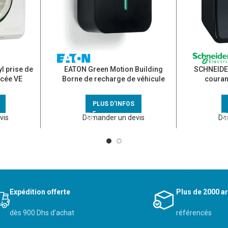
 prise de
EATON Green Motion Building
SCHNEIDER
rcée VE
Borne de recharge de véhicule
couran
 blanc IP55
électrique prise T2S 3,7 à 22kW
étanche co
MID et RFID –
PLUS D'INFOS
GMB2202BAAA00A00
vis
Demander un devis
De
Expédition offerte
Plus de 2000 ar
dès 900 Dhs d’achat
référencés