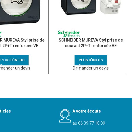
 MUREVA Styl prise de
SCHNEIDER MUREVA Styl prise de
t 2P+T renforcée VE
courant 2P+T renforcée VE
mplet saillie gris IP55
étanche complet saillie gris IP55
– MUR36010
avec protection – MUR36010-F
PLUS D'INFOS
PLUS D'INFOS
mander un devis
Demander un devis
ticles
À votre écoute
au 06 39 77 10 09