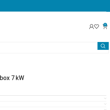
0
lbox 7 kW