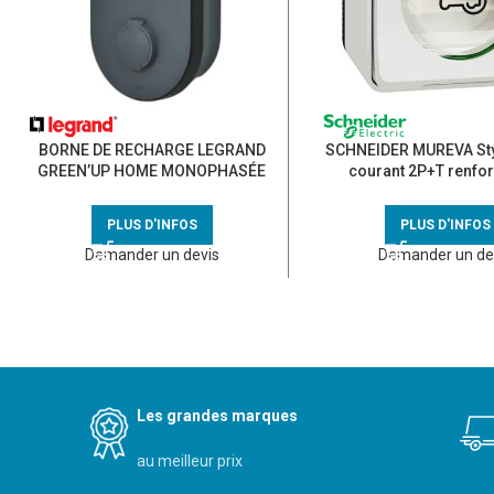
BORNE DE RECHARGE LEGRAND
SCHNEIDER MUREVA Styl
GREEN’UP HOME MONOPHASÉE
courant 2P+T renfo
AC 7,4KW AC MODE 3
étanche complet saillie
– MUR39010
PLUS D'INFOS
PLUS D'INFOS
Demander un devis
Demander un de
Les grandes marques
au meilleur prix