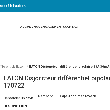
des à la livraison.
ACCUEIL
NOS ENGAGEMENTS
CONTACT
ifférentiels Eaton
EATON Disjoncteur différentiel bipolaire 10A 30mA
EATON Disjoncteur différentiel bipol
170722
Compare
Ajouter à mes favoris
Demander un devis
DESCRIPTION