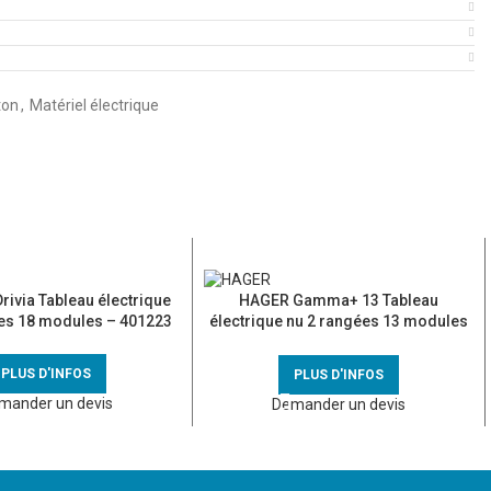
ton
,
Matériel électrique
ivia Tableau électrique
HAGER Gamma+ 13 Tableau
es 18 modules – 401223
électrique nu 2 rangées 13 modules
– GD213A
PLUS D'INFOS
PLUS D'INFOS
mander un devis
Demander un devis