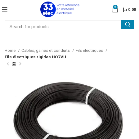
0
د.إ
0.00
Home
Câbles, gaines et conduits
Fils électriques
Fils électriques rigides HO7VU