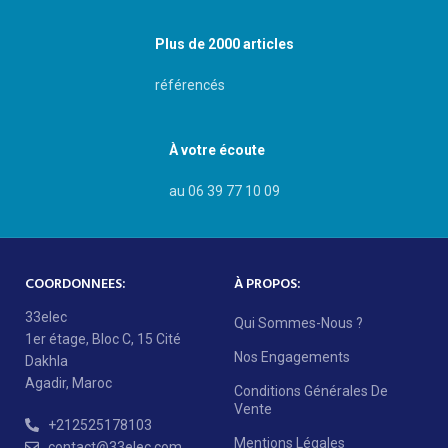
Plus de 2000 articles
référencés
À votre écoute
au 06 39 77 10 09
COORDONNEES:
À PROPOS:
33elec
Qui Sommes-Nous ?
1er étage, Bloc C, 15 Cité
Nos Engagements
Dakhla
Agadir, Maroc
Conditions Générales De
Vente
+212525178103
Mentions Légales
contact@33elec.com