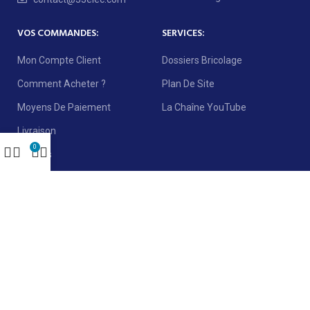
VOS COMMANDES:
SERVICES:
Mon Compte Client
Dossiers Bricolage
Comment Acheter ?
Plan De Site
Moyens De Paiement
La Chaîne YouTube
Livraison
0
Retours
NEWSLETTER :
REJOIGNEZ NOTRE NEWSLETTER:
Sera utilisé conformément à notre
politique de confidentialité