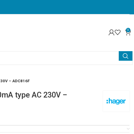
0
 230V – ADC816F
30mA type AC 230V –