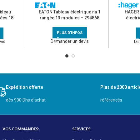
bleau
EATON Tableau électrique nu 1
HAGER 
gées 18
rangée 13 modules – 294868
électr
223
mo
PLUS D'INFOS
Demander un devis
vis
De
Expédition offerte
Plus de 2000 articl
dès 900 Dhs d’achat
référencés
VOS COMMANDES:
SERVICES: