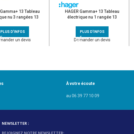
Gamma+ 13 Tableau
HAGER Gamma+ 13 Tableau
ique nu 3 rangées 13
électrique nu 1 rangée 13
dules – GD313A
modules – GD113A
PLUS D'INFOS
PLUS D'INFOS
mander un devis
Demander un devis
es
À votre écoute
au 06 39 77 10 09
NEWSLETTER :
REJOIGNEZ NOTRE NEWSLETTER: