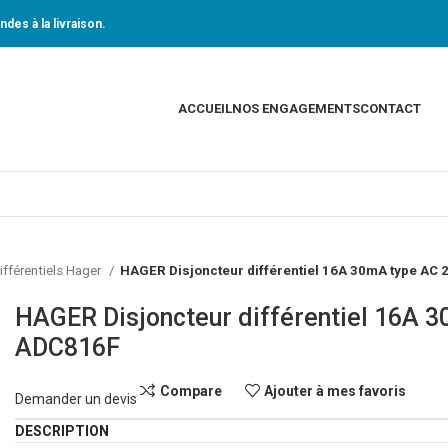
des à la livraison.
ACCUEIL
NOS ENGAGEMENTS
CONTACT
ifférentiels Hager
HAGER Disjoncteur différentiel 16A 30mA type AC
HAGER Disjoncteur différentiel 16A 
ADC816F
Compare
Ajouter à mes favoris
Demander un devis
DESCRIPTION