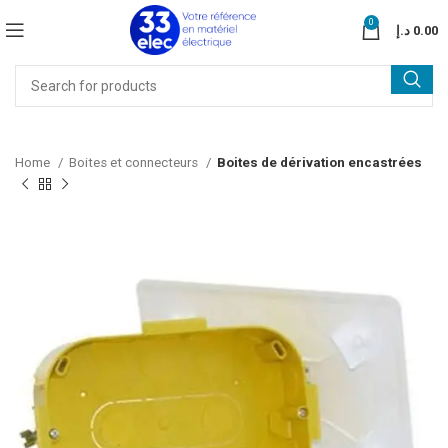
0
د.إ
0.00
Home
Boites et connecteurs
Boites de dérivation encastrées