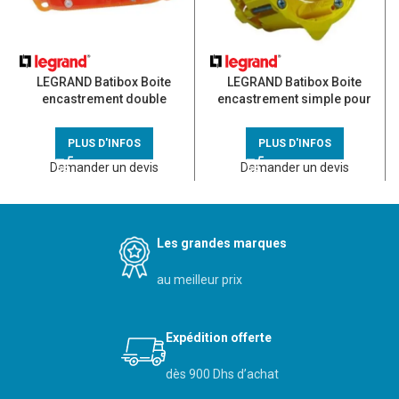
LEGRAND Batibox Boite
LEGRAND Batibox Boite
encastrement double
encastrement simple pour
multimatériaux P40 E71 –
cloison sèche D67 P40 –
080102
080041
PLUS D'INFOS
PLUS D'INFOS
Demander un devis
Demander un devis
Les grandes marques
au meilleur prix
Expédition offerte
dès 900 Dhs d’achat