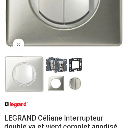
Click to enlarge
LEGRAND Céliane Interrupteur
double va et vient complet anodisé