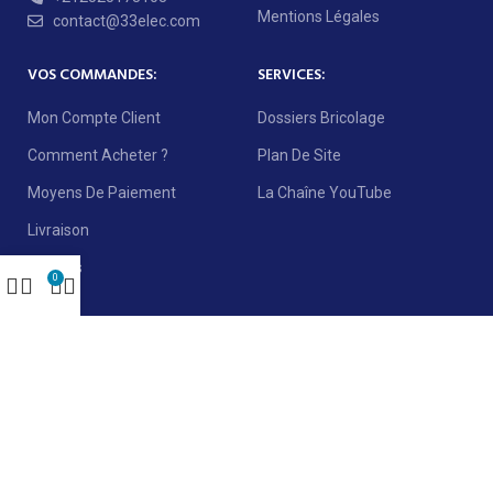
Mentions Légales
contact@33elec.com
VOS COMMANDES:
SERVICES:
Mon Compte Client
Dossiers Bricolage
Comment Acheter ?
Plan De Site
Moyens De Paiement
La Chaîne YouTube
Livraison
Retours
0
NEWSLETTER :
REJOIGNEZ NOTRE NEWSLETTER:
Sera utilisé conformément à notre
politique de confidentialité