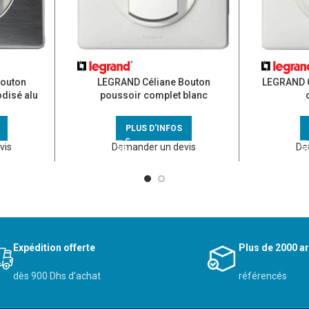
Bouton
LEGRAND Céliane Bouton
LEGRAND C
disé alu
poussoir complet blanc
PLUS D'INFOS
vis
Demander un devis
De
Expédition offerte
Plus de 2000 ar
dès 900 Dhs d’achat
référencés