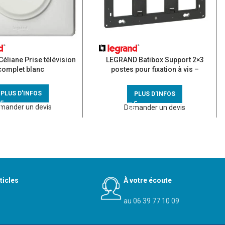
éliane Prise télévision
LEGRAND Batibox Support 2×3
complet blanc
postes pour fixation à vis –
080266
PLUS D'INFOS
PLUS D'INFOS
mander un devis
Demander un devis
ticles
À votre écoute
au 06 39 77 10 09