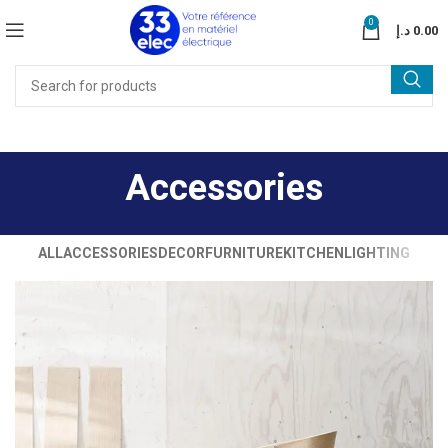
0
د.إ
0.00
Accessories
ALL
ACCESSORIES
DECOR
FURNITURE
KITCHEN
LIGHTING