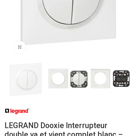
Click to enlarge
LEGRAND Dooxie Interrupteur
double va et vient complet blanc –