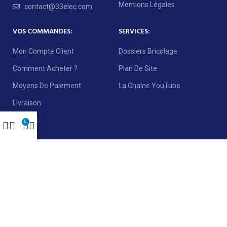
Mentions Légales
contact@33elec.com
VOS COMMANDES:
SERVICES:
Mon Compte Client
Dossiers Bricolage
Comment Acheter ?
Plan De Site
Moyens De Paiement
La Chaîne YouTube
Livraison
Retours
0
NEWSLETTER :
REJOIGNEZ NOTRE NEWSLETTER:
Sera utilisé conformément à notre
politique de confidentialité