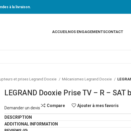
des à la livraison.
ACCUEIL
NOS ENGAGEMENTS
CONTACT
rupteurs et prises Legrand Dooxie
Mécanismes Legrand Dooxie
LEGRAN
LEGRAND Dooxie Prise TV – R – SAT 
Compare
Ajouter à mes favoris
Demander un devis
DESCRIPTION
ADDITIONAL INFORMATION
REVIEWS (0)