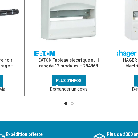
re noir
EATON Tableau électrique nu 1
HAGER 
érage –
rangée 13 modules – 294868
électr
mo
PLUS D'INFOS
Demander un devis
vis
De
Expédition offerte
Plus de 2000 ar