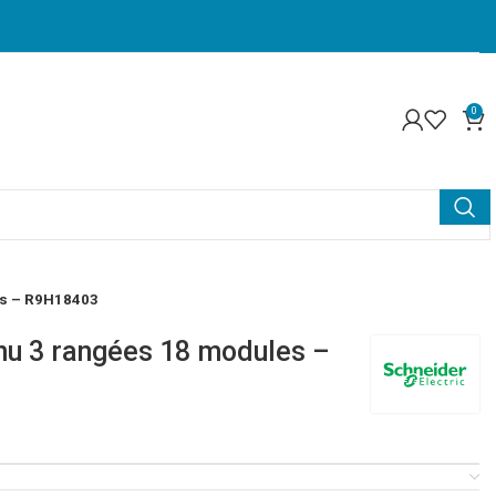
0
es – R9H18403
nu 3 rangées 18 modules –