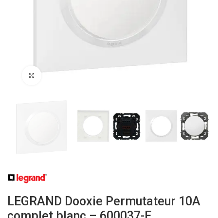
Click to enlarge
LEGRAND Dooxie Permutateur 10A
complet blanc – 600037-F