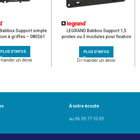
atibox Support simple
LEGRAND Batibox Support 1,5
tion à griffes – 080261
postes ou 3 modules pour fixation
à vis – 080259
PLUS D'INFOS
PLUS D'INFOS
mander un devis
Demander un devis
es
À votre écoute
au 06 39 77 10 09