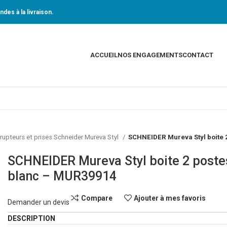
des à la livraison.
ACCUEIL
NOS ENGAGEMENTS
CONTACT
rrupteurs et prises Schneider Mureva Styl
SCHNEIDER Mureva Styl boite 2
SCHNEIDER Mureva Styl boite 2 postes 
blanc – MUR39914
Compare
Ajouter à mes favoris
Demander un devis
DESCRIPTION