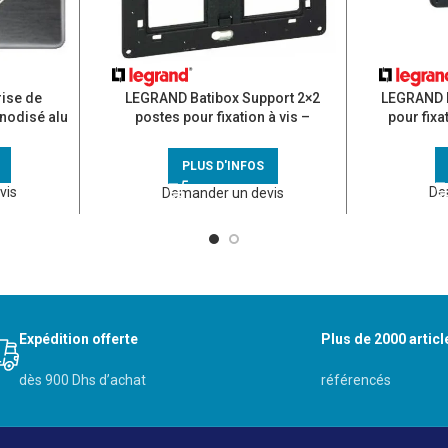
ise de
LEGRAND Batibox Support 2×2
LEGRAND B
nodisé alu
postes pour fixation à vis –
pour fixa
080264
PLUS D'INFOS
vis
De
Demander un devis
Expédition offerte
Plus de 2000 articl
dès 900 Dhs d’achat
référencés